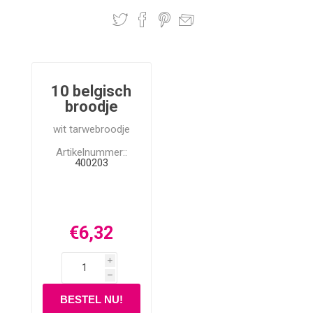
10 belgisch
broodje
wit tarwebroodje
Artikelnummer::
400203
€6,32
i
h