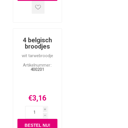
4 belgisch
broodjes
wit tarwebroodje
Artikelnummer::
400201
€3,16
i
h