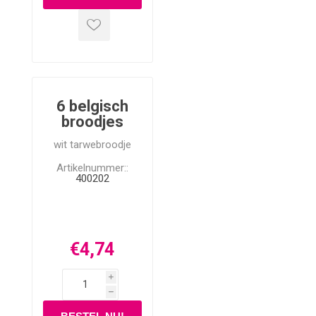
6 belgisch
broodjes
wit tarwebroodje
Artikelnummer::
400202
€4,74
i
h