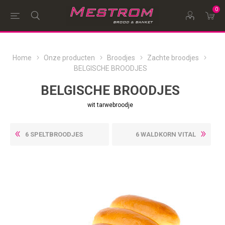
0
Home
Onze producten
Broodjes
Zachte broodjes
BELGISCHE BROODJES
BELGISCHE BROODJES
wit tarwebroodje
6 SPELTBROODJES
6 WALDKORN VITAL