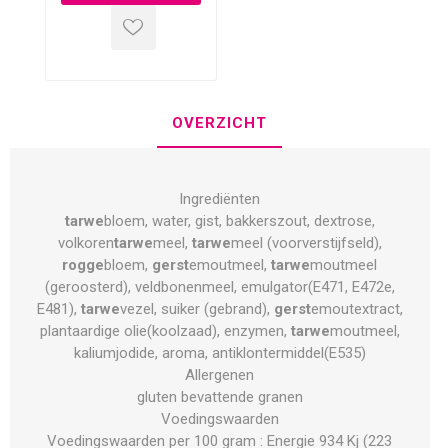
OVERZICHT
Ingrediënten
tarwe
bloem, water, gist, bakkerszout, dextrose,
volkoren
tarwe
meel,
tarwe
meel (voorverstijfseld),
rogge
bloem,
gerst
emoutmeel,
tarwe
moutmeel
(geroosterd), veldbonenmeel, emulgator(E471, E472e,
E481),
tarwe
vezel, suiker (gebrand),
gerst
emoutextract,
plantaardige olie(koolzaad), enzymen,
tarwe
moutmeel,
kaliumjodide, aroma, antiklontermiddel(E535)
Allergenen
gluten bevattende granen
Voedingswaarden
Voedingswaarden per 100 gram : Energie 934 Kj (223