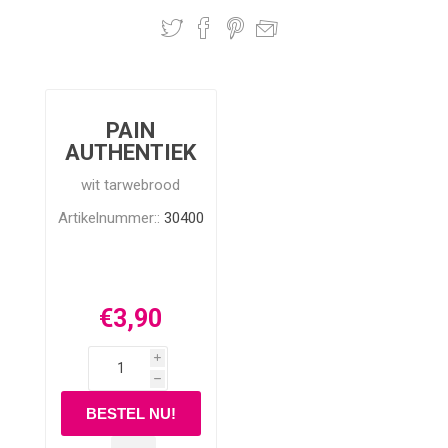
PAIN
AUTHENTIEK
wit tarwebrood
Artikelnummer::
30400
€3,90
i
h