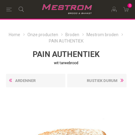
0
Home
Onze producten
Broden
Mestrom broden
PAIN AUTHENTIEK
PAIN AUTHENTIEK
wit tarwebrood
ARDENNER
RUSTIEK DURUM