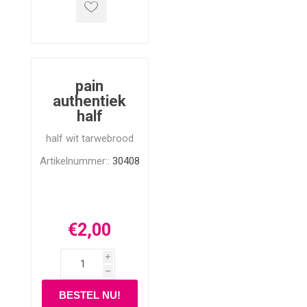
pain
authentiek
half
half wit tarwebrood
Artikelnummer::
30408
€2,00
i
h