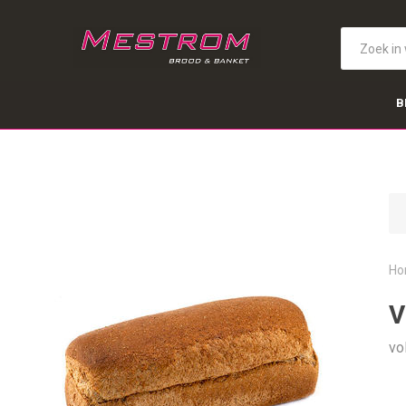
B
Ho
V
vo