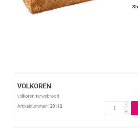
Sh
VOLKOREN
volkoren tarwebrood
Artikelnummer::
30110
i
h