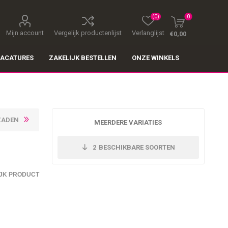
(0)
0
Mijn account
Vergelijk productenlijst
Verlanglijst
€0,00
ACATURES
ZAKELIJK BESTELLEN
ONZE WINKELS
ZADEN
MEERDERE VARIATIES
2
BESCHIKBARE SOORTEN
JK PRODUCT