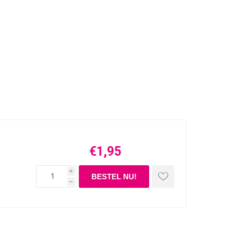
€1,95
i
h