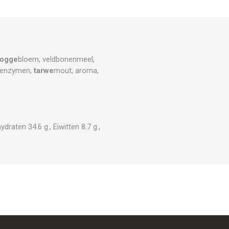
rogge
bloem, veldbonenmeel,
e, enzymen,
tarwe
mout, aroma,
raten 34.6 g., Eiwitten 8.7 g.,