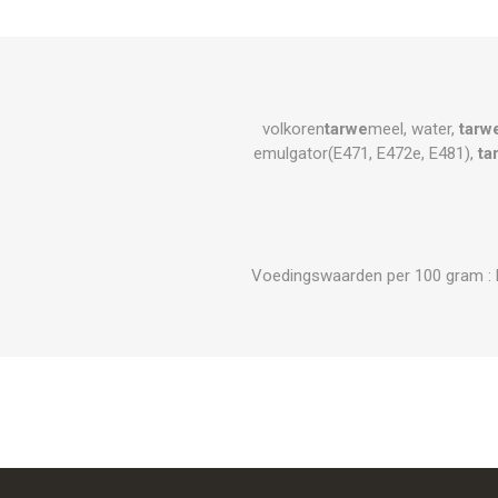
volkoren
tarwe
meel, water,
tarw
emulgator(E471, E472e, E481),
ta
Voedingswaarden per 100 gram : Ene