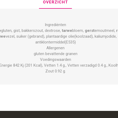
OVERZICHT
Ingrediënten
e
gluten, gist, bakkerszout, dextrose,
tarwe
bloem,
gerst
emoutmeel,
rwe
vezel, suiker (gebrand), plantaardige olie(koolzaad), kaliumjodid
antiklontermiddel(E535)
Allergenen
gluten bevattende granen
Voedingswaarden
rgie 842 Kj (201 Kcal), Vetten 1.4 g., Vetten verzadigd 0.4 g., Koolhyd
Zout 0.92 g.