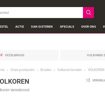
ESTEL
ACTIE
VAN GISTEREN
SPECIALS
OVER ONS
V
VEZELBROOD
VOLKOREN 
me
Onze producten
Broden
Volkoren broden
VOLKOREN
OLKOREN
VERGELI
lkoren tarwebrood