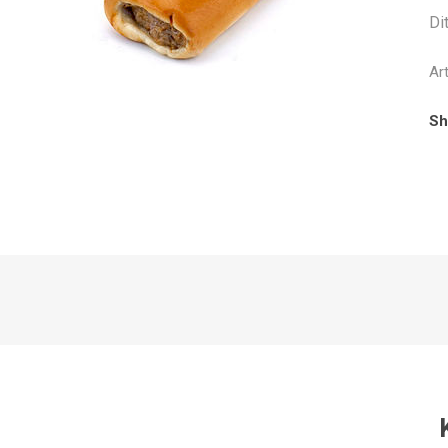
Di
Ar
Sh