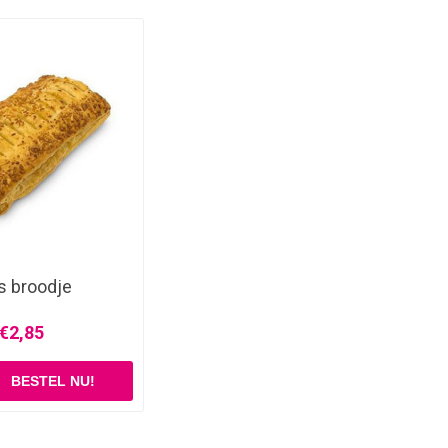
s broodje
€2,85