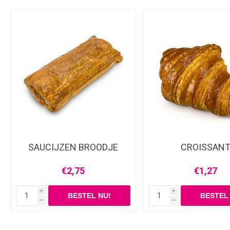
SAUCIJZEN BROODJE
CROISSAN
€2,75
€1,27
i
i
h
h