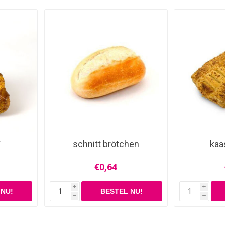
T
schnitt brötchen
kaa
€0,64
i
i
h
h