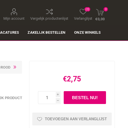
(0)
0
Mijn account
Vergelijk productenlijst
Verlanglijst
€0,00
ACATURES
ZAKELIJK BESTELLEN
ONZE WINKELS
BROOD
€2,75
i
JK PRODUCT
h
TOEVOEGEN AAN VERLANGLIJST