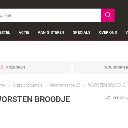
ESTEL
ACTIE
VAN GISTEREN
SPECIALS
OVER ONS
V
VOLKOREN
WOUDKORN 
me
Onze producten
Mestrom's top 25
WORSTEN BROODJE
ORSTEN BROODJE
VERGELI