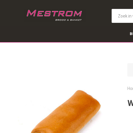
B
Ho
W