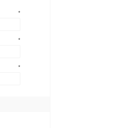
*
*
*