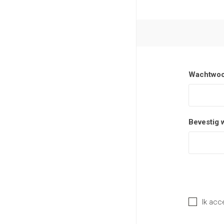
Wachtwoo
Bevestig 
Ik acc