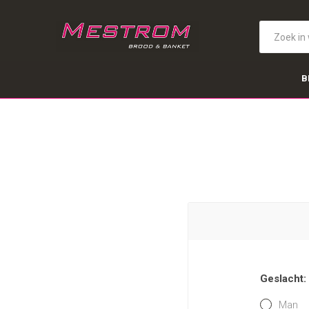
B
Geslacht:
Man