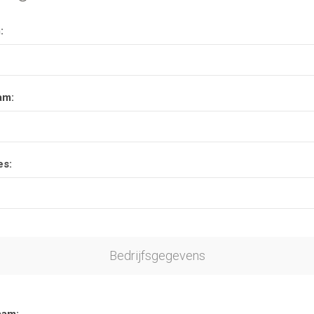
:
am:
es:
Bedrijfsgegevens