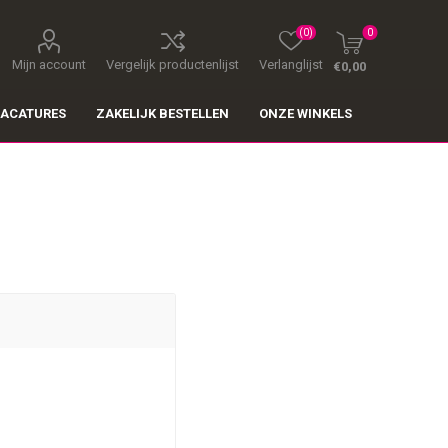
(0)
0
Mijn account
Vergelijk productenlijst
Verlanglijst
€0,00
ACATURES
ZAKELIJK BESTELLEN
ONZE WINKELS