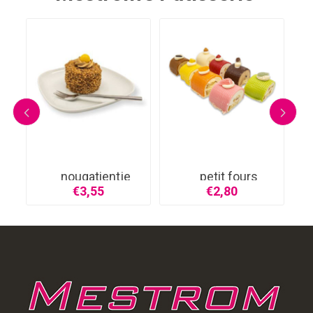
nougatientje
petit fours
€3,55
€2,80