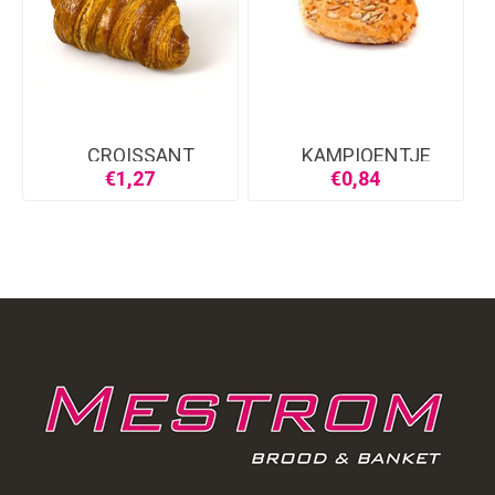
CROISSANT
KAMPIOENTJE
€1,27
€0,84