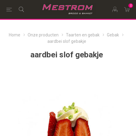
0
Home
Onze producten
Taarten en gebak
Gebak
aardbei slof gebakje
aardbei slof gebakje