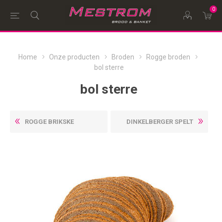
0
Home
Onze producten
Broden
Rogge broden
bol sterre
bol sterre
ROGGE BRIKSKE
DINKELBERGER SPELT