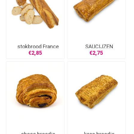
stokbrood France
SAUCIJZEN
BROODJE
€2,85
€2,75