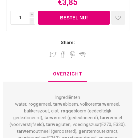
€3,85
i
h
Share:
OVERZICHT
Ingrediënten
water,
rogge
meel,
tarwe
bloem, volkoren
tarwe
meel,
bakkerszout, gist,
rogge
bloem (gedeeltelijk
gedextrineerd),
tarwe
meel (gedextrineerd),
tarwe
meel
(voorverstijfseld),
tarwe
gluten, voedingszuur(E270, E330),
tarwe
moutmeel (geroosterd),
gerst
emoutextract,
zuurteregelaar(E263),
gerst
emoutmeel, enzymen,