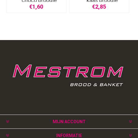
choco broodje
kaas broodje
€1,60
€2,85
MIJN ACCOUNT
INFORMATIE