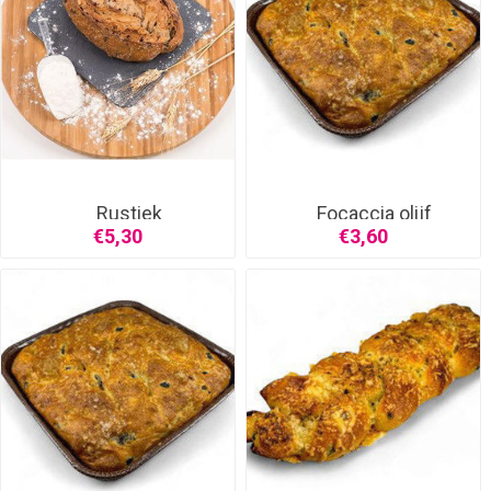
Rustiek
Focaccia olijf
noten/vruchten
€5,30
€3,60