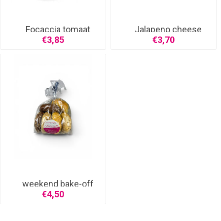
Focaccia tomaat
Jalapeno cheese
stok
€3,85
€3,70
weekend bake-off
broodje
€4,50