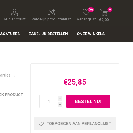
(0)
0
Mijn account
Vergelijk productenlijst
Verlanglijst
€0,00
ACATURES
ZAKELIJK BESTELLEN
ONZE WINKELS
artjes
€25,85
JK PRODUCT
i
h
TOEVOEGEN AAN VERLANGLIJST