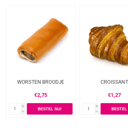
WORSTEN BROODJE
CROISSAN
€2,75
€1,27
i
i
h
h