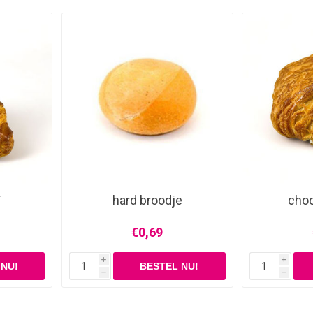
T
hard broodje
choc
€0,69
i
i
h
h