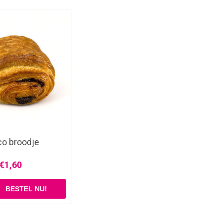
o broodje
€1,60