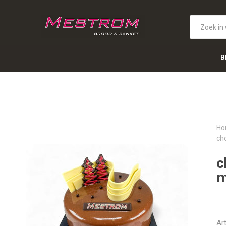
B
Ho
ch
c
m
Ar