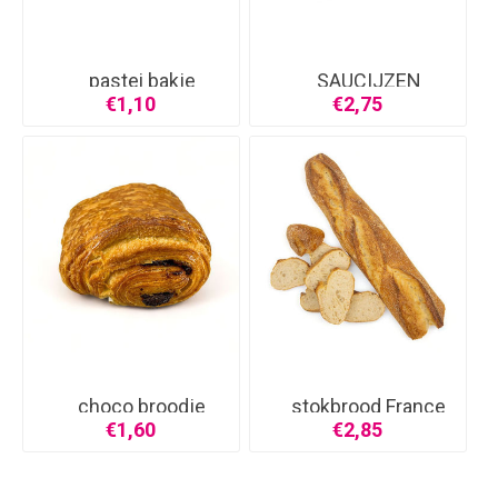
pastei bakje
SAUCIJZEN
BROODJE
€1,10
€2,75
choco broodje
stokbrood France
€1,60
€2,85