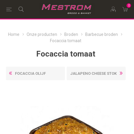
0
Home
Onze producten
Broden
Barbecue broden
Focaccia tomaat
Focaccia tomaat
FOCACCIA OLIJF
JALAPENO CHEESE STOK