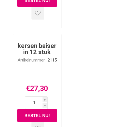
kersen baiser
in 12 stuk
Artikelnummer::
2115
€27,30
i
h