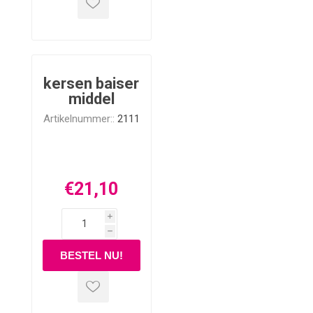
kersen baiser
middel
Artikelnummer::
2111
€21,10
i
h