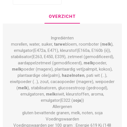
OVERZICHT
Ingrediënten
morellen, water, suiker,
tarwe
bloem, roomboter (
melk
),
emulgator(E472a, E471), kleurstof(E160a, E160b (ii)),
stabilisator(E263, E450, E339), zetmeel (gemodificeerd),
aardappelzetmeel (gemodificeerd),
melk
poeder,
melk
poeder (magere), plantaardig vet(palmpit, kokos),
plantaardige olie(palm),
hazelnoten
, pati wit (...),
eiwitpoeder (...), zout, cacaopoeder (magere), weipoeder
(
melk
), stabilisatoren, glucosestroop (gedroogd),
emulgatoren,
melk
eiwit, kleurstoffen, aroma,
emulgator(E322 (
soja
))
Allergenen
gluten bevattende granen, melk, noten, soja
Voedingswaarden
Voedingswaarden per 100 gram : Energie 619 Kj (148