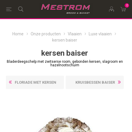
0
Home
Onze producten
Vlaaien
Luxe vlaaien
kersen baiser
kersen baiser
Bladerdeegschelp met zwitserse room, gebonden kersen, slagroom en
hazelnootschuim
FLORIADE MET KERSEN
KRUISBESSEN BAISER