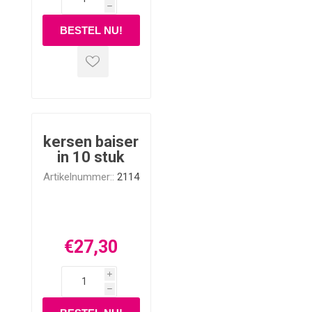
h
kersen baiser
in 10 stuk
Artikelnummer::
2114
€27,30
i
h