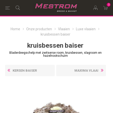
0
Home
Onze producten
Vlaaien
Luxe vlaaien
kruisbessen baiser
kruisbessen baiser
Bladerdeegschelp met zwitserse room, kruisbessen, slagroom en
hazelnootschuim
KERSEN BAISER
MAXIMA VLAAI