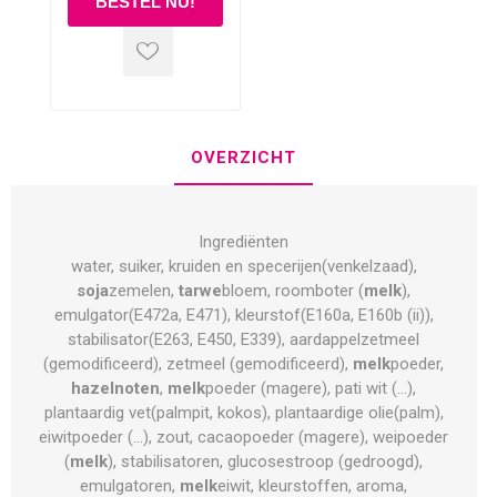
OVERZICHT
Ingrediënten
water, suiker, kruiden en specerijen(venkelzaad),
soja
zemelen,
tarwe
bloem, roomboter (
melk
),
emulgator(E472a, E471), kleurstof(E160a, E160b (ii)),
stabilisator(E263, E450, E339), aardappelzetmeel
(gemodificeerd), zetmeel (gemodificeerd),
melk
poeder,
hazelnoten
,
melk
poeder (magere), pati wit (...),
plantaardig vet(palmpit, kokos), plantaardige olie(palm),
eiwitpoeder (...), zout, cacaopoeder (magere), weipoeder
(
melk
), stabilisatoren, glucosestroop (gedroogd),
emulgatoren,
melk
eiwit, kleurstoffen, aroma,