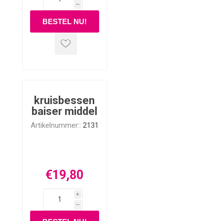
h
kruisbessen
baiser middel
Artikelnummer::
2131
€19,80
i
h