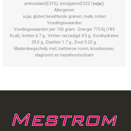
antioxidant(E310), emulgator(E322 (
soja
))
Allergenen
soja, gluten bevattende granen, melk, noten
Voedingswaarden
Voedingswaarden per 100 gram : Energie 775 Kj (185
Kcal), Vetten 6.7 g., Vetten verzadigd 4.5 g., Koolhydraten
29.0 g., Eiwitten 1.7 g., Zout 0.22 g.
Bladerdeegschelp met zwitserse room, kruisbessen,
slagroom en hazelnootschuim