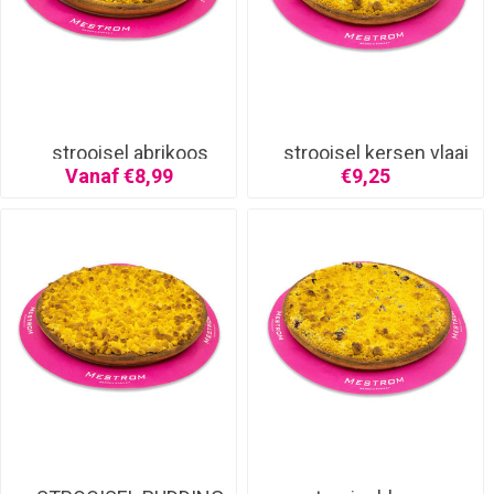
strooisel abrikoos
strooisel kersen vlaai
half
Vanaf €8,99
€9,25