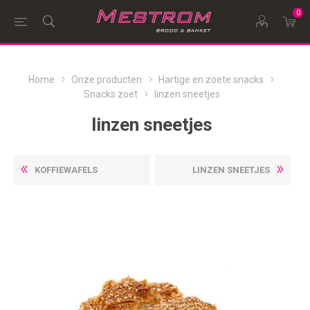
0
Home
Onze producten
Hartige en zoete snacks
Snacks zoet
linzen sneetjes
linzen sneetjes
KOFFIEWAFELS
LINZEN SNEETJES