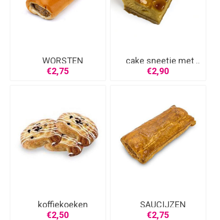
WORSTEN
cake sneetje met ..
BROODJE
€2,75
€2,90
koffiekoeken
SAUCIJZEN
BROODJE
€2,50
€2,75