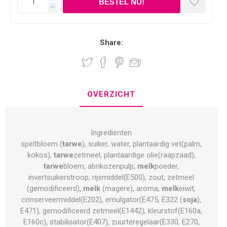
h
Share:
OVERZICHT
Ingrediënten
speltbloem (
tarwe
), suiker, water, plantaardig vet(palm,
kokos),
tarwe
zetmeel, plantaardige olie(raapzaad),
tarwe
bloem, abrikozenpulp,
melk
poeder,
invertsuikerstroop, rijsmiddel(E500), zout, zetmeel
(gemodificeerd),
melk
(magere), aroma,
melk
eiwit,
conserveermiddel(E202), emulgator(E475, E322 (
soja
),
E471), gemodificeerd zetmeel(E1442), kleurstof(E160a,
E160c), stabilisator(E407), zuurteregelaar(E330, E270,