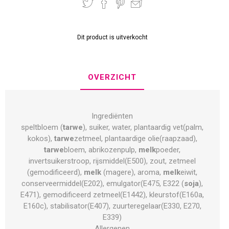
Dit product is uitverkocht
OVERZICHT
Ingrediënten
speltbloem (
tarwe
), suiker, water, plantaardig vet(palm,
kokos),
tarwe
zetmeel, plantaardige olie(raapzaad),
tarwe
bloem, abrikozenpulp,
melk
poeder,
invertsuikerstroop, rijsmiddel(E500), zout, zetmeel
(gemodificeerd),
melk
(magere), aroma,
melk
eiwit,
conserveermiddel(E202), emulgator(E475, E322 (
soja
),
E471), gemodificeerd zetmeel(E1442), kleurstof(E160a,
E160c), stabilisator(E407), zuurteregelaar(E330, E270,
E339)
Allergenen