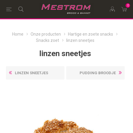
0
Home
Onze producten
Hartige en zoete snacks
Snacks zoet
linzen sneetjes
linzen sneetjes
LINZEN SNEETJES
PUDDING BROODJE