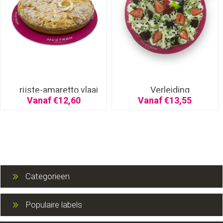
rijste-amaretto vlaai
Verleiding
Vanaf €12,60
Vanaf €13,55
Categorieen
Populaire labels