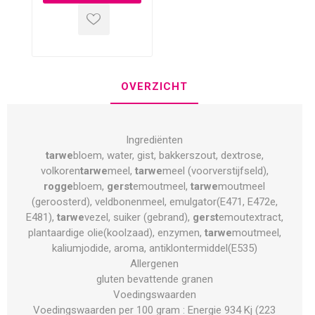
OVERZICHT
Ingrediënten
tarwe
bloem, water, gist, bakkerszout, dextrose,
volkoren
tarwe
meel,
tarwe
meel (voorverstijfseld),
rogge
bloem,
gerst
emoutmeel,
tarwe
moutmeel
(geroosterd), veldbonenmeel, emulgator(E471, E472e,
E481),
tarwe
vezel, suiker (gebrand),
gerst
emoutextract,
plantaardige olie(koolzaad), enzymen,
tarwe
moutmeel,
kaliumjodide, aroma, antiklontermiddel(E535)
Allergenen
gluten bevattende granen
Voedingswaarden
Voedingswaarden per 100 gram : Energie 934 Kj (223