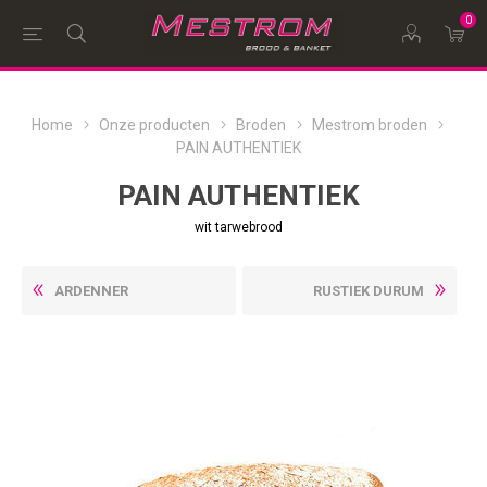
0
Home
Onze producten
Broden
Mestrom broden
PAIN AUTHENTIEK
PAIN AUTHENTIEK
wit tarwebrood
ARDENNER
RUSTIEK DURUM