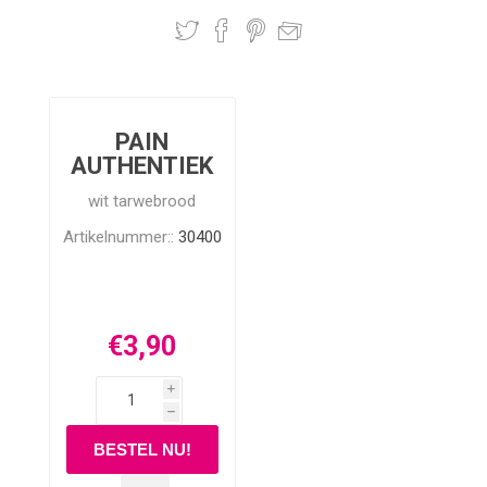
PAIN
AUTHENTIEK
wit tarwebrood
Artikelnummer::
30400
€3,90
i
h