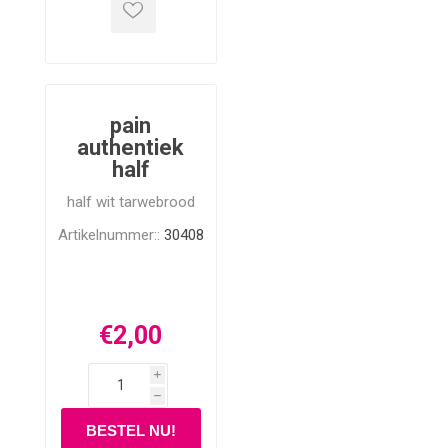
pain
authentiek
half
half wit tarwebrood
Artikelnummer::
30408
€2,00
i
h