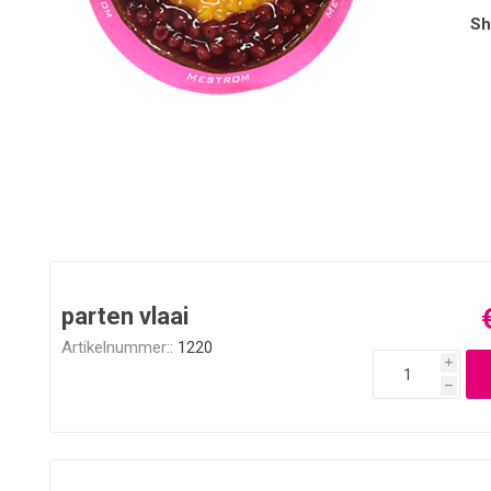
Sh
parten vlaai
Artikelnummer::
1220
i
h