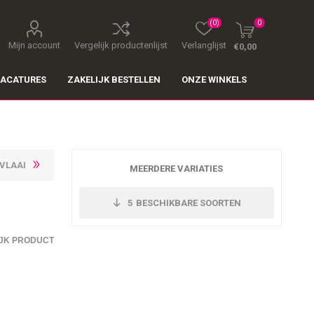
(0)
0
Mijn account
Vergelijk productenlijst
Verlanglijst
€0,00
ACATURES
ZAKELIJK BESTELLEN
ONZE WINKELS
EVLAAI
MEERDERE VARIATIES
5
BESCHIKBARE SOORTEN
JK PRODUCT