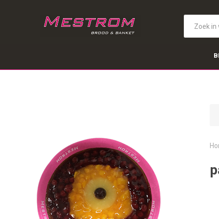
B
Ho
p