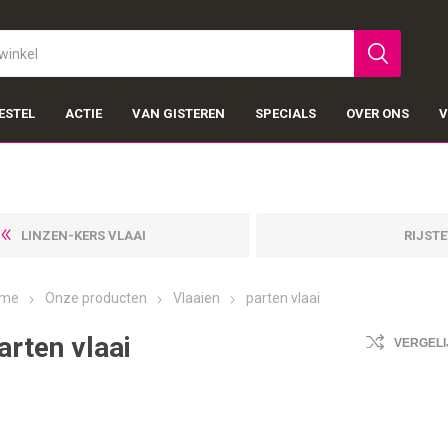
ESTEL
ACTIE
VAN GISTEREN
SPECIALS
OVER ONS
V
LINZEN-KERS VLAAI
RIJST
me
Onze producten
Vlaaien
parten vlaai
arten vlaai
VERGELI