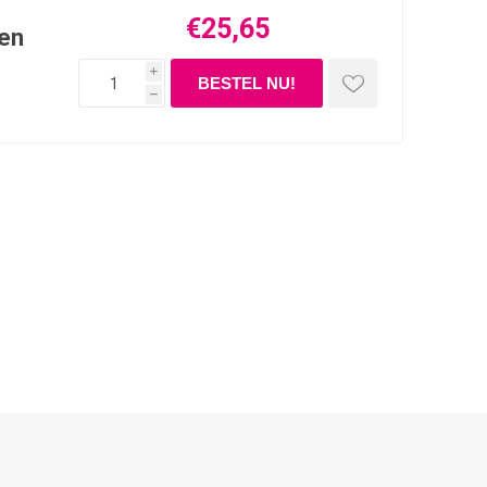
€25,65
ken
i
h