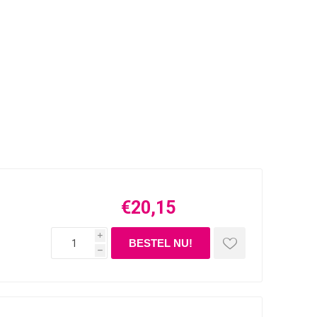
€20,15
i
h