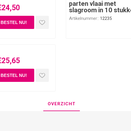
parten vlaai met
€24,50
slagroom in 10 stuk
Artikelnummer::
12235
€25,65
OVERZICHT