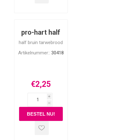
pro-hart half
half bruin tarwebrood
Artikelnummer::
30418
€2,25
i
h