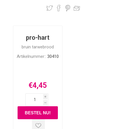
pro-hart
bruin tarwebrood
Artikelnummer::
30410
€4,45
i
h