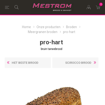
0
Home
Onze producten
Broden
Meergranen broden
pro-hart
pro-hart
bruin tarwebrood
HET BESTE BROOD
SCIROCCO BROOD