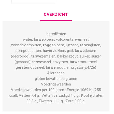
OVERZICHT
Ingrediënten
water,
tarwe
bloem, volkoren
tarwe
meel,
zonnebloempitten,
rogge
bloem, lijnzaad,
tarwe
gluten,
pompoenpitten,
haver
vlokken, gist,
tarwe
desem
(gedroogd),
tarwe
zemelen, bakkerszout, suiker, suiker
(gebrand),
tarwe
vezel, enzymen,
tarwe
moutmeel,
gerst
emoutmeel,
tarwe
mout, emulgator(E472e)
Allergenen
gluten bevattende granen
Voedingswaarden
Voedingswaarden per 100 gram : Energie 1069 Kj (255
Kcal), Vetten 7.4 g., Vetten verzadigd 1.0 g., Koolhydraten
33.3 g., Eiwitten 11.1 g., Zout 0.00 g.