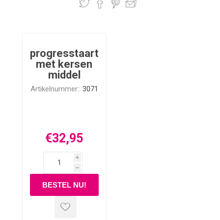
progresstaart
met kersen
middel
Artikelnummer::
3071
€32,95
i
h