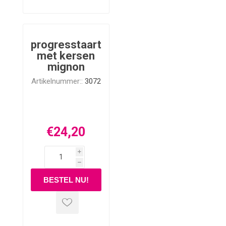
progresstaart
met kersen
mignon
Artikelnummer::
3072
€24,20
i
h