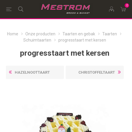
0
Home
Onze producten
Taarten en gebak
Taarten
Schuimtaarten
progresstaart met kersen
progresstaart met kersen
HAZELNOOTTAART
CHRISTOFFELTAART