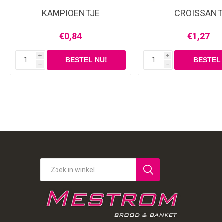
KAMPIOENTJE
CROISSAN
€0,84
€1,27
i
i
h
h