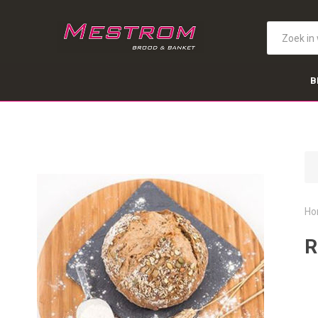
B
Ho
R