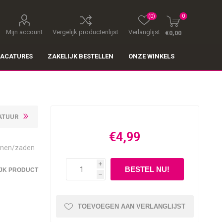
(0)
0
Mijn account
Vergelijk productenlijst
Verlanglijst
€0,00
ACATURES
ZAKELIJK BESTELLEN
ONZE WINKELS
ATUUR
€4,99
anen/zaden
i
JK PRODUCT
h
TOEVOEGEN AAN VERLANGLIJST