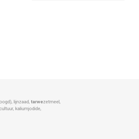
ogd), lijnzaad,
tarwe
zetmeel,
ultuur, kaliumjodide,