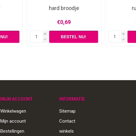
T
hard broodje
r
€0,69
i
i
h
h
MIJN ACCOUNT
INFORMATIE
Winkelwagen
Sitemap
Mijn account
Contact
Bestellingen
winkels