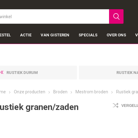
ESTEL
ACTIE
VAN GISTEREN
SPECIALS
OVER ONS
V
RUSTIEK DURUM
RUSTIEK N
me
Onze producten
Broden
Mestrom broden
Rustiek gr
ustiek granen/zaden
VERGELI