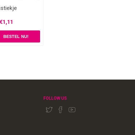
ustiekje
€1,11
FOLLOW US