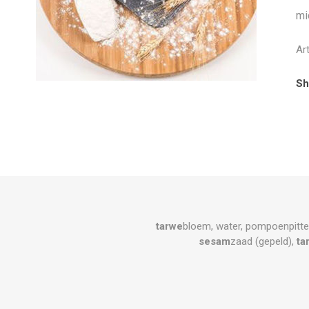
mi
Ar
Sh
tarwe
bloem, water, pompoenpitt
sesam
zaad (gepeld),
ta