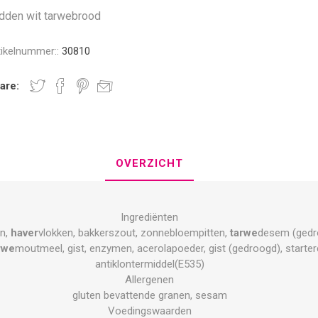
dden wit tarwebrood
tikelnummer::
30810
are:
OVERZICHT
Ingrediënten
en,
haver
vlokken, bakkerszout, zonnebloempitten,
tarwe
desem (gedro
rwe
moutmeel, gist, enzymen, acerolapoeder, gist (gedroogd), starterc
antiklontermiddel(E535)
Allergenen
gluten bevattende granen, sesam
Voedingswaarden