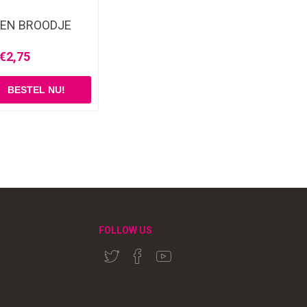
EN BROODJE
€2,75
FOLLOW US