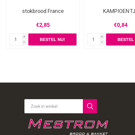
stokbrood France
KAMPIOENT
€2,85
€0,84
i
i
h
h