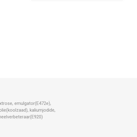
xtrose, emulgator(E472e),
lie(koolzaad), kaliumjodide,
meelverbeteraar(E920)