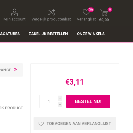
(0)
0
Mijn account
Vergelijk productenlijst
Verlanglijst
€0,00
ACATURES
ZAKELIJK BESTELLEN
ONZE WINKELS
RANCE
€3,11
i
h
JK PRODUCT
TOEVOEGEN AAN VERLANGLIJST