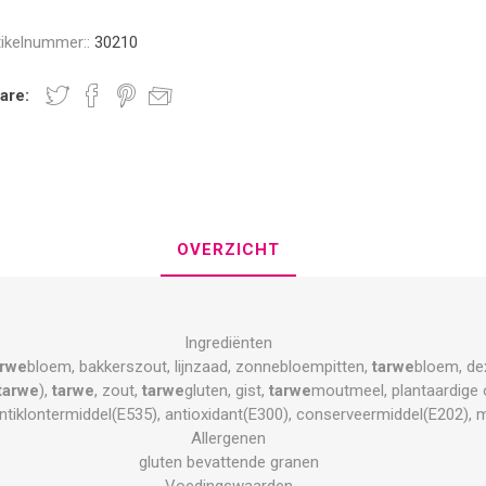
tikelnummer::
30210
are:
OVERZICHT
Ingrediënten
arwe
bloem, bakkerszout, lijnzaad, zonnebloempitten,
tarwe
bloem, de
tarwe
),
tarwe
, zout,
tarwe
gluten, gist,
tarwe
moutmeel, plantaardige o
ntiklontermiddel(E535), antioxidant(E300), conserveermiddel(E202), 
Allergenen
gluten bevattende granen