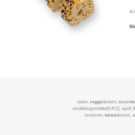
Ar
Sh
water,
rogge
desem, durum
t
verdikkingsmiddel(E412), spelt (
enzymen,
tarwe
desem, a