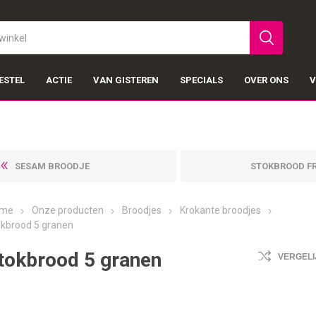
ESTEL
ACTIE
VAN GISTEREN
SPECIALS
OVER ONS
V
SESAM BROODJE
STOKBROOD F
me
Onze producten
Broodjes
Krokante broodjes
okbrood 5 granen
tokbrood 5 granen
VERGELI