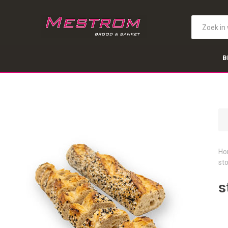
B
Ho
st
s