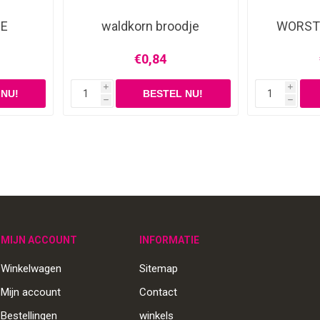
JE
waldkorn broodje
WORST
€0,84
i
i
h
h
MIJN ACCOUNT
INFORMATIE
Winkelwagen
Sitemap
Mijn account
Contact
Bestellingen
winkels