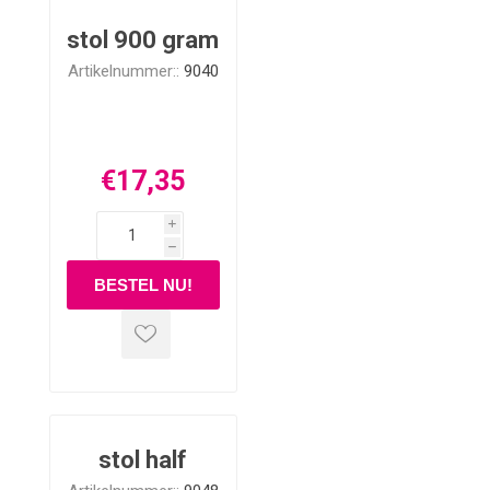
stol 900 gram
Artikelnummer::
9040
€17,35
i
h
stol half