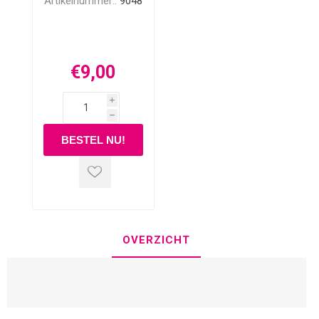
Artikelnummer::
9048
€9,00
i
h
OVERZICHT