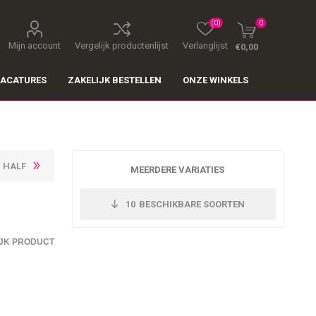
(0)
0
Mijn account
Vergelijk productenlijst
Verlanglijst
€0,00
ACATURES
ZAKELIJK BESTELLEN
ONZE WINKELS
I HALF
MEERDERE VARIATIES
10
BESCHIKBARE SOORTEN
JK PRODUCT