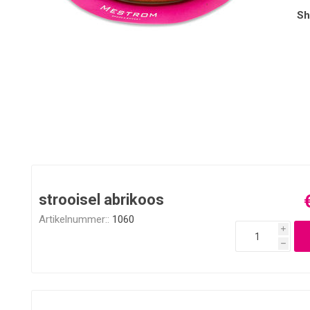
Sh
strooisel abrikoos
Artikelnummer::
1060
i
h