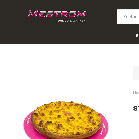
B
Ho
s