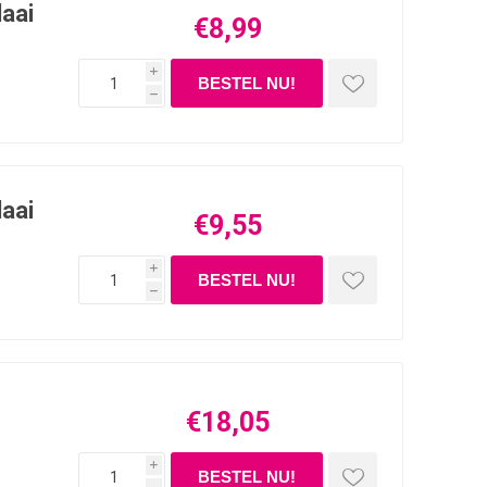
laai
€8,99
i
h
laai
€9,55
i
h
€18,05
i