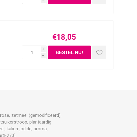
h
€18,05
i
h
xtrose, zetmeel (gemodificeerd),
rtsuikerstroop, plantaardig
l, kaliumjodide, aroma,
ar(E270)