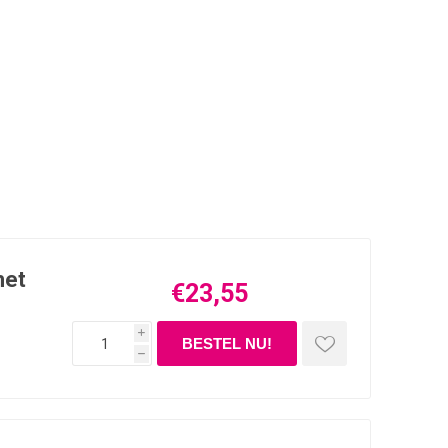
met
€23,55
i
h