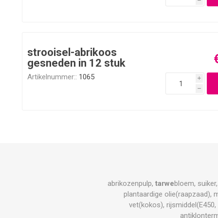
h
strooisel-abrikoos
gesneden in 12 stuk
Artikelnummer::
1065
i
h
abrikozenpulp,
tarwe
bloem, suiker
plantaardige olie(raapzaad), m
vet(kokos), rijsmiddel(E450
antiklonter