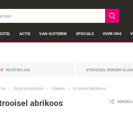
ESTEL
ACTIE
VAN GISTEREN
SPECIALS
OVER ONS
V
RIJSTEVLAAI
STROOISEL KERSEN VLAA
me
Onze producten
Vlaaien
strooisel abrikoos
trooisel abrikoos
VERGELI