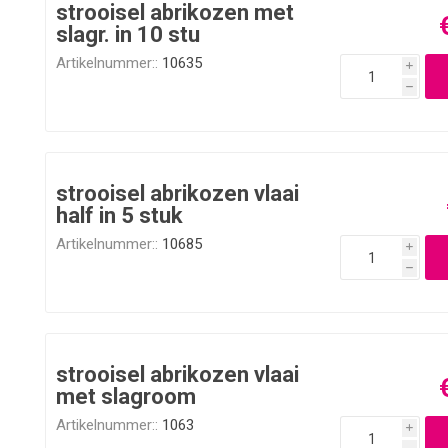
strooisel abrikozen met
slagr. in 10 stu
Artikelnummer::
10635
i
h
strooisel abrikozen vlaai
half in 5 stuk
Artikelnummer::
10685
i
h
strooisel abrikozen vlaai
met slagroom
Artikelnummer::
1063
i