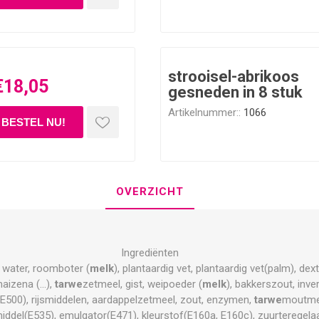
strooisel-abrikoos
€18,05
gesneden in 8 stuk
Artikelnummer::
1066
OVERZICHT
Ingrediënten
, water, roomboter (
melk
), plantaardig vet, plantaardig vet(palm), de
aizena (...),
tarwe
zetmeel, gist, weipoeder (
melk
), bakkerszout, inve
, E500), rijsmiddelen, aardappelzetmeel, zout, enzymen,
tarwe
moutmee
middel(E535), emulgator(E471), kleurstof(E160a, E160c), zuurteregela