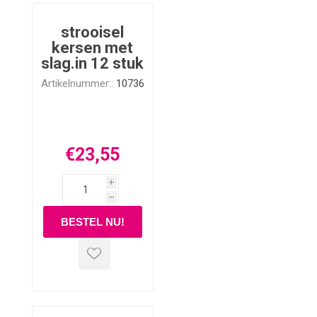
strooisel
kersen met
slag.in 12 stuk
Artikelnummer::
10736
€23,55
i
h