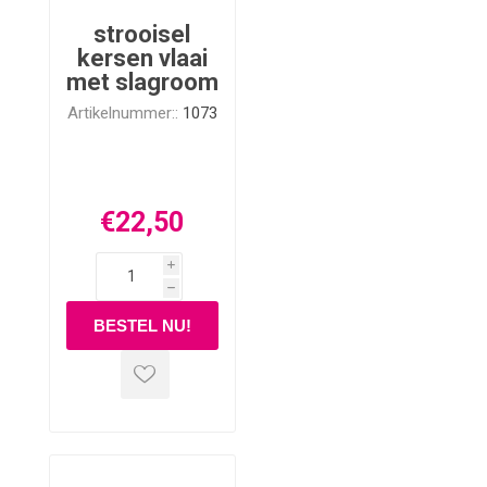
strooisel
kersen vlaai
met slagroom
Artikelnummer::
1073
€22,50
i
h