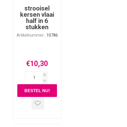
strooisel
kersen vlaai
half in 6
stukken
Artikelnummer::
10786
€10,30
i
h