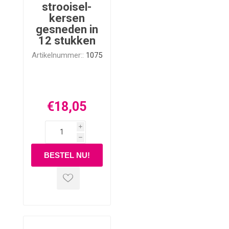
strooisel-
kersen
gesneden in
12 stukken
Artikelnummer::
1075
€18,05
i
h