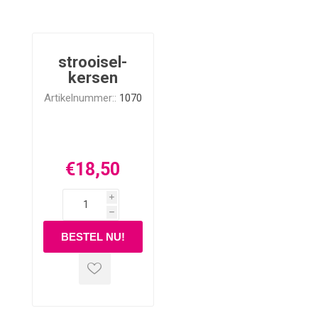
strooisel-
kersen
Artikelnummer::
1070
€18,50
i
h