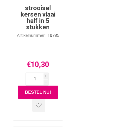
strooisel
kersen vlaai
half in 5
stukken
Artikelnummer::
10785
€10,30
i
h