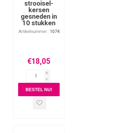
strooisel-
kersen
gesneden in
10 stukken
Artikelnummer::
1074
€18,05
i
h