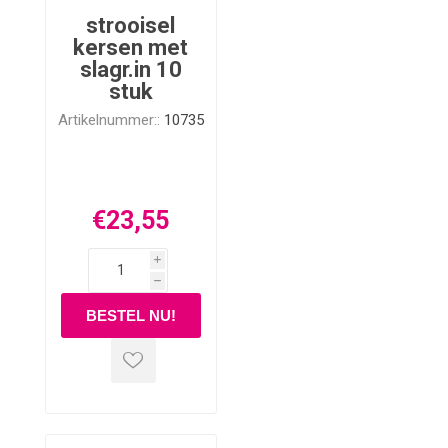
strooisel
kersen met
slagr.in 10
stuk
Artikelnummer::
10735
€23,55
i
h