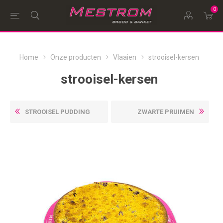
0
Home
Onze producten
Vlaaien
strooisel-kersen
strooisel-kersen
STROOISEL PUDDING
ZWARTE PRUIMEN