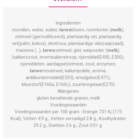
Ingrediënten
morellen, water, suiker,
tarwe
bloem, roomboter (
melk
),
zetmeel (gemodificeerd), plantaardig vet, plantaardig
vet(palm, kokos), dextrose, plantaardige olie(raapzaad),
maizena (...),
tarwe
zetmeel, gist, weipoeder (
melk
),
bakkerszout, invertsuikerstroop, rijsmiddel(E450, E500),
rijsmiddelen, aardappelzetmeel, zout, enzymen,
tarwe
moutmeel, kaliumjodide, aroma,
antiklontermiddel(E535), emulgator(E471),
kleurstof(E160a, E160c), zuurteregelaar(E270)
Allergenen
gluten bevattende granen, melk
Voedingswaarden
Voedingswaarden per 100 gram : Energie 731 Kj (175
Kcal), Vetten 4.9 g., Vetten verzadigd 2.8 g., Koolhydraten
29.2 g., Eiwitten 2.6 g., Zout 0.01 g.