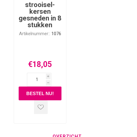
strooisel-
kersen
gesneden in 8
stukken
Artikelnummer::
1076
€18,05
i
h
OVERZICHT