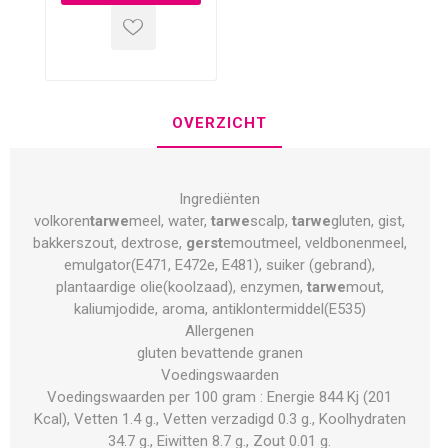
OVERZICHT
Ingrediënten
volkoren
tarwe
meel, water,
tarwe
scalp,
tarwe
gluten, gist,
bakkerszout, dextrose,
gerst
emoutmeel, veldbonenmeel,
emulgator(E471, E472e, E481), suiker (gebrand),
plantaardige olie(koolzaad), enzymen,
tarwe
mout,
kaliumjodide, aroma, antiklontermiddel(E535)
Allergenen
gluten bevattende granen
Voedingswaarden
Voedingswaarden per 100 gram : Energie 844 Kj (201
Kcal), Vetten 1.4 g., Vetten verzadigd 0.3 g., Koolhydraten
34.7 g., Eiwitten 8.7 g., Zout 0.01 g.