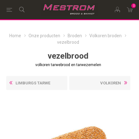
0
Home
Onze producten
Broden
Volkoren broden
vezelbrood
vezelbrood
volkoren tarwebrood en tarwezemelen
LIMBURGS TARWE
VOLKOREN