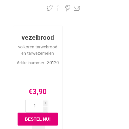
vezelbrood
volkoren tarwebrood
en tarwezemelen
Artikelnummer::
30120
€3,90
i
h