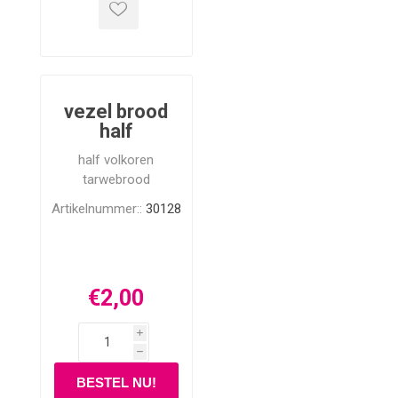
vezel brood
half
half volkoren
tarwebrood
Artikelnummer::
30128
€2,00
i
h