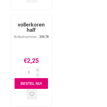
vollerkoren
half
Artikelnummer::
30678
€2,25
i
h