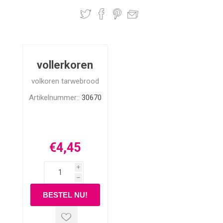
vollerkoren
volkoren tarwebrood
Artikelnummer::
30670
€4,45
i
h