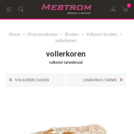
0
Home
Onze producten
Broden
Volkoren broden
vollerkoren
vollerkoren
volkoren tarwebrood
VOLKOREN ZADEN
LIMBURGS TARWE