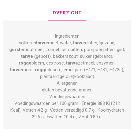
OVERZICHT
Ingrediënten
volkoren
tarwe
meel, water,
tarwe
gluten, lijnzaad,
gerst
emoutmeel, zonnebloempitten, pompoenpitten, gist,
tarwe
(gepoft), bakkerszout, suiker (gebrand),
rogge
bloem, dextrose,
tarwe
zetmeel, enzymen,
tarwe
mout,
rogge
desem, emulgator(E471, E481, E472e),
plantaardige olie(koolzaad)
Allergenen
gluten bevattende granen
Voedingswaarden
Voedingswaarden per 100 gram : Energie 888 Kj (212
Kcal), Vetten 4.2 g., Vetten verzadigd 0.7 g., Koolhydraten
29.6 g., Eiwitten 10.4 g., Zout 0.89 g.