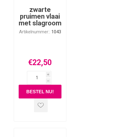
zwarte
pruimen vlaai
met slagroom
Artikelnummer::
1043
€22,50
i
h