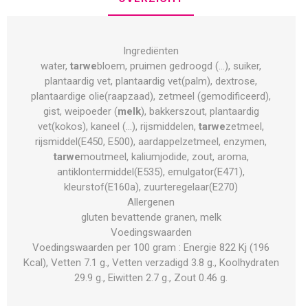
Ingrediënten
water,
tarwe
bloem, pruimen gedroogd (...), suiker,
plantaardig vet, plantaardig vet(palm), dextrose,
plantaardige olie(raapzaad), zetmeel (gemodificeerd),
gist, weipoeder (
melk
), bakkerszout, plantaardig
vet(kokos), kaneel (...), rijsmiddelen,
tarwe
zetmeel,
rijsmiddel(E450, E500), aardappelzetmeel, enzymen,
tarwe
moutmeel, kaliumjodide, zout, aroma,
antiklontermiddel(E535), emulgator(E471),
kleurstof(E160a), zuurteregelaar(E270)
Allergenen
gluten bevattende granen, melk
Voedingswaarden
Voedingswaarden per 100 gram : Energie 822 Kj (196
Kcal), Vetten 7.1 g., Vetten verzadigd 3.8 g., Koolhydraten
29.9 g., Eiwitten 2.7 g., Zout 0.46 g.