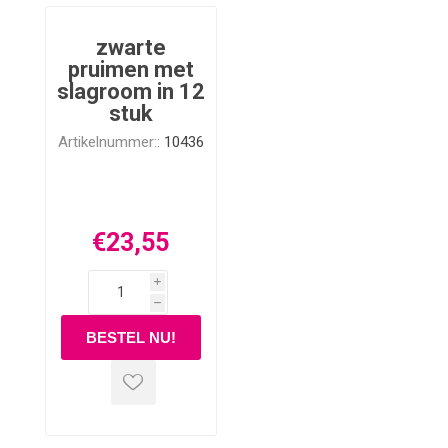
zwarte
pruimen met
slagroom in 12
stuk
Artikelnummer::
10436
€23,55
i
h