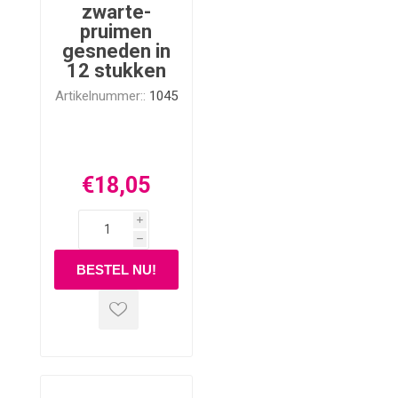
zwarte-
pruimen
gesneden in
12 stukken
Artikelnummer::
1045
€18,05
i
h