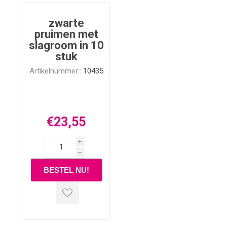
zwarte
pruimen met
slagroom in 10
stuk
Artikelnummer::
10435
€23,55
i
h