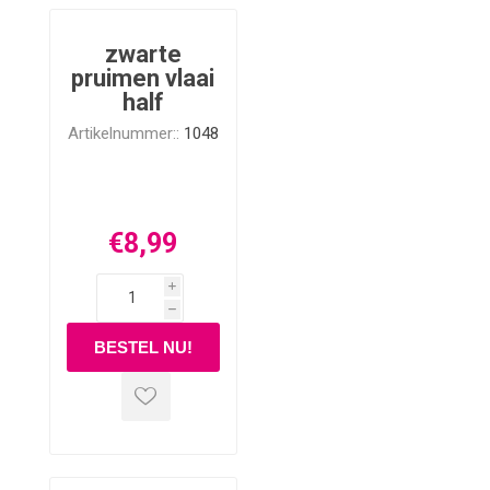
zwarte
pruimen vlaai
half
Artikelnummer::
1048
€8,99
i
h