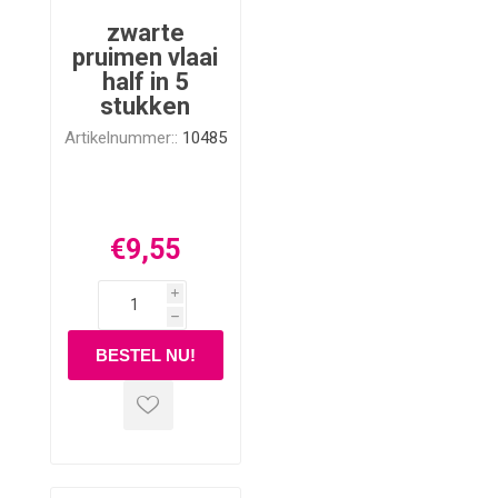
zwarte
pruimen vlaai
half in 5
stukken
Artikelnummer::
10485
€9,55
i
h