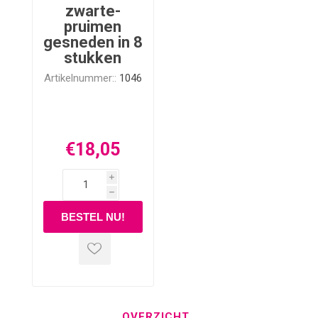
zwarte-
pruimen
gesneden in 8
stukken
Artikelnummer::
1046
€18,05
i
h
OVERZICHT