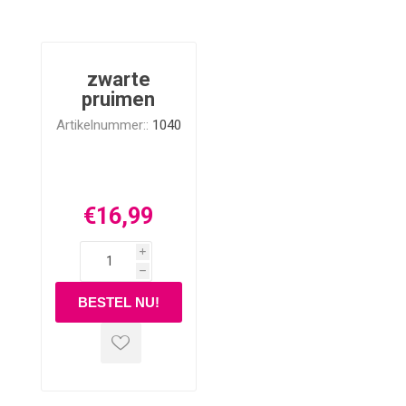
zwarte
pruimen
Artikelnummer::
1040
€16,99
i
h