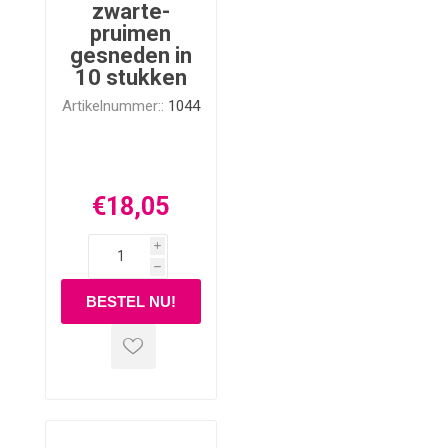
zwarte-
pruimen
gesneden in
10 stukken
Artikelnummer::
1044
€18,05
i
h