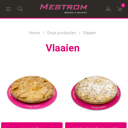
0
Home
Onze producten
Vlaaien
Vlaaien