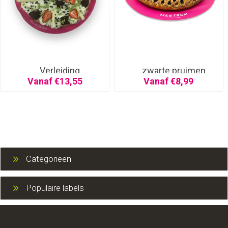
Verleiding
zwarte pruimen
Vanaf €13,55
Vanaf €8,99
Categorieen
Populaire labels